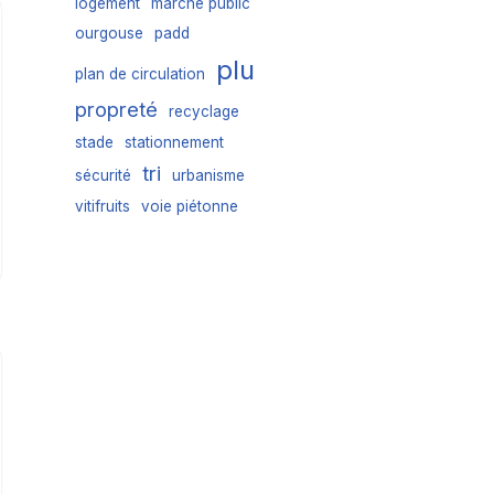
logement
marché public
ourgouse
padd
plu
plan de circulation
propreté
recyclage
stade
stationnement
tri
sécurité
urbanisme
vitifruits
voie piétonne