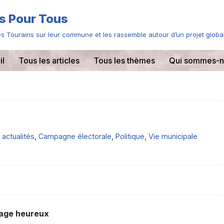
s Pour Tous
 des Tourains sur leur commune et les rassemble autour d’un projet global
il
Tous les articles
Tous les thèmes
Qui sommes-n
actualités
,
Campagne électorale
,
Politique
,
Vie municipale
lage heureux