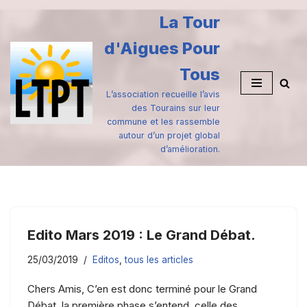
La Tour
Aller
d'Aigues Pour
au
contenu
Tous
L’association recueille l’avis
des Tourains sur leur
commune et les rassemble
autour d’un projet global
d’amélioration.
Edito Mars 2019 : Le Grand Débat.
25/03/2019
Editos
,
tous les articles
Chers Amis, C’en est donc terminé pour le Grand
Débat, la première phase s’entend, celle des