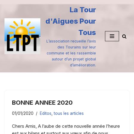
La Tour
Aller
d'Aigues Pour
au
contenu
Tous
L’association recueille l’avis
des Tourains sur leur
commune et les rassemble
autour d’un projet global
d’amélioration.
BONNE ANNEE 2020
01/01/2020
Editos
,
tous les articles
Chers Amis, A l’aube de cette nouvelle année l’heure
est aux bilans et surtout aux vœux afin de nous