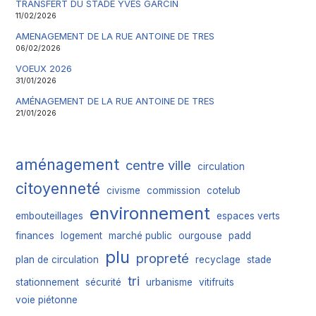
TRANSFERT DU STADE YVES GARCIN
11/02/2026
AMENAGEMENT DE LA RUE ANTOINE DE TRES
06/02/2026
VOEUX 2026
31/01/2026
AMÉNAGEMENT DE LA RUE ANTOINE DE TRES
21/01/2026
aménagement
centre ville
circulation
citoyenneté
civisme
commission
cotelub
environnement
embouteillages
espaces verts
finances
logement
marché public
ourgouse
padd
plu
propreté
plan de circulation
recyclage
stade
tri
stationnement
sécurité
urbanisme
vitifruits
voie piétonne