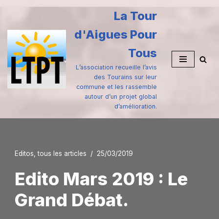
La Tour
Aller
d'Aigues Pour
au
contenu
Tous
L’association recueille l’avis
des Tourains sur leur
commune et les rassemble
autour d’un projet global
d’amélioration.
Editos
,
tous les articles
25/03/2019
Edito Mars 2019 : Le
Grand Débat.