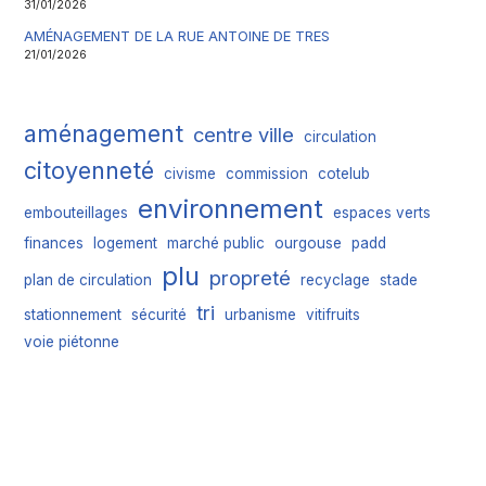
31/01/2026
AMÉNAGEMENT DE LA RUE ANTOINE DE TRES
21/01/2026
aménagement
centre ville
circulation
citoyenneté
civisme
commission
cotelub
environnement
embouteillages
espaces verts
finances
logement
marché public
ourgouse
padd
plu
propreté
plan de circulation
recyclage
stade
tri
stationnement
sécurité
urbanisme
vitifruits
voie piétonne