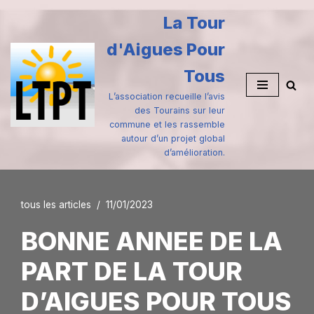
La Tour
Aller
d'Aigues Pour
au
contenu
Tous
L’association recueille l’avis
des Tourains sur leur
commune et les rassemble
autour d’un projet global
d’amélioration.
tous les articles
11/01/2023
BONNE ANNEE DE LA
PART DE LA TOUR
D’AIGUES POUR TOUS